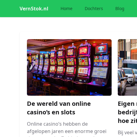
VernStok.nl
Home
Dochters
Blog
De wereld van online
Eigen 
casino’s en slots
bedrij
hoe zi
Online casino’s hebben de
afgelopen jaren een enorme groei
Bij veel