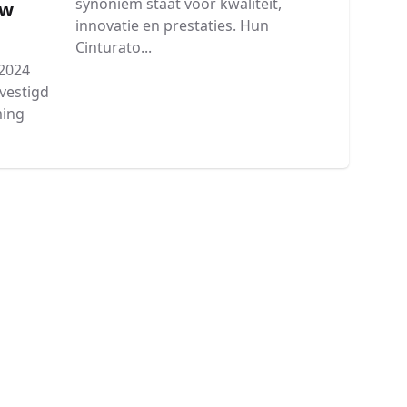
synoniem staat voor kwaliteit,
Uw
innovatie en prestaties. Hun
Cinturato...
 2024
evestigd
ming